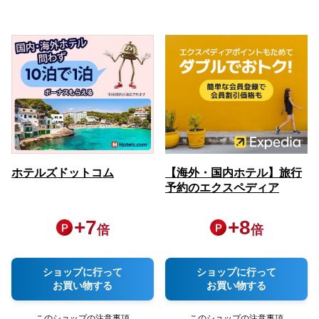
ホテルズドットコム
【海外・国内ホテル】旅行
予約のエクスペディア
+
7
+
8
倍
倍
ショップに行って
ショップに行って
お買い物する
お買い物する
このショップの注意事項
このショップの注意事項