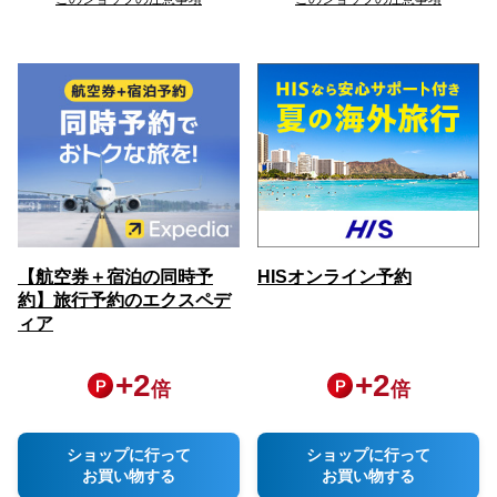
【航空券＋宿泊の同時予
HISオンライン予約
約】旅行予約のエクスペデ
ィア
+
2
+
2
倍
倍
ショップに行って
ショップに行って
お買い物する
お買い物する