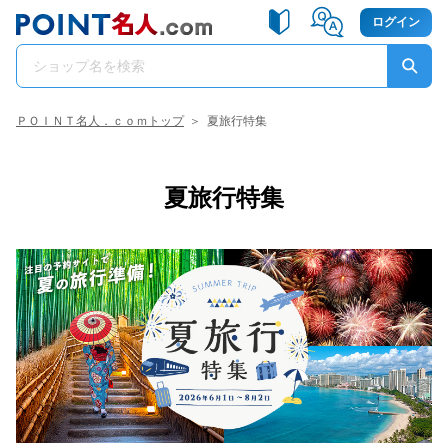
ログイン
ＰＯＩＮＴ名人．ｃｏｍトップ
＞
夏旅行特集
夏旅行特集