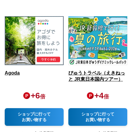
Agoda
びゅうトラベル（えきねっ
と JR東日本国内ツアー）
+
6
+
4
倍
倍
ショップに行って
ショップに行って
お買い物する
お買い物する